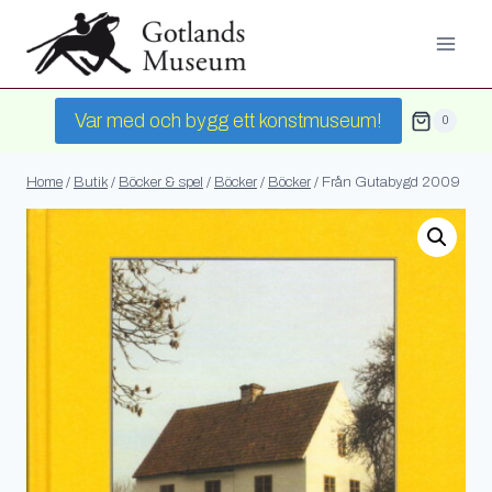
Skip
to
content
Var med och bygg ett konstmuseum!
0
Home
/
Butik
/
Böcker & spel
/
Böcker
/
Böcker
/
Från Gutabygd 2009