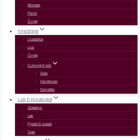
Mönster
Pärlor
Övrigt
Inredning
Ljusstakar
Ljus
Övrigt
Dukning & kök
Glas
Handdukar
Servetter
Lek & Kreativitet
Gosedjur
Lek
Pyssel & pussel
Spel