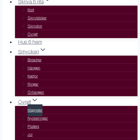
Skriva & rita
Kort
Skrivböcker
Skrivdon
Övrigt
Hus & hem
Smycken
Broscher
Hängen
Kedjor
Ringar
Örhängen
Övrigt
Magneter
Nyckelringar
Posters
Jul