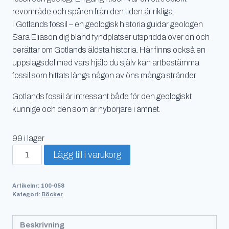
revområde och spåren från den tiden är rikliga.
I Gotlands fossil – en geologisk historia guidar geologen
Sara Eliason dig bland fyndplatser utspridda över ön och
berättar om Gotlands äldsta historia. Här finns också en
uppslagsdel med vars hjälp du själv kan artbestämma
fossil som hittats längs någon av öns många stränder.
Gotlands fossil är intressant både för den geologiskt
kunnige och den som är nybörjare i ämnet.
99 i lager
Gotlands
Lägg till i varukorg
Fossil
mängd
Artikelnr:
100-058
Kategori:
Böcker
Beskrivning