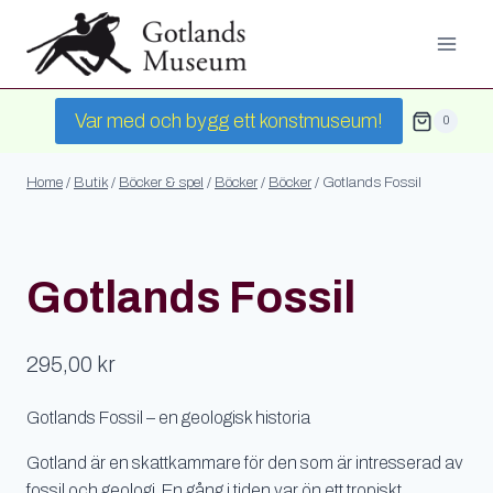
Skip
to
content
Var med och bygg ett konstmuseum!
0
Home
/
Butik
/
Böcker & spel
/
Böcker
/
Böcker
/
Gotlands Fossil
Gotlands Fossil
295,00
kr
Gotlands Fossil – en geologisk historia
Gotland är en skattkammare för den som är intresserad av
fossil och geologi. En gång i tiden var ön ett tropiskt