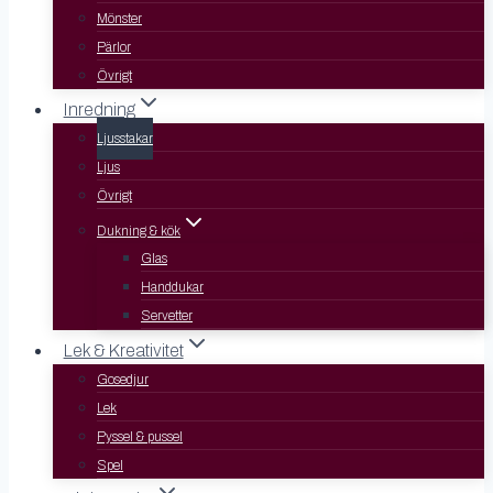
Mönster
Pärlor
Övrigt
Inredning
Ljusstakar
Ljus
Övrigt
Dukning & kök
Glas
Handdukar
Servetter
Lek & Kreativitet
Gosedjur
Lek
Pyssel & pussel
Spel