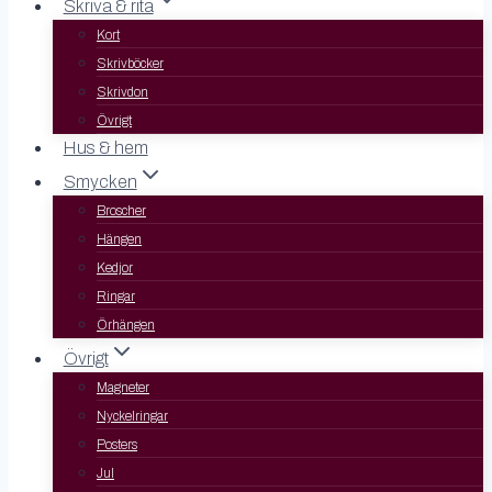
Skriva & rita
Kort
Skrivböcker
Skrivdon
Övrigt
Hus & hem
Smycken
Broscher
Hängen
Kedjor
Ringar
Örhängen
Övrigt
Magneter
Nyckelringar
Posters
Jul