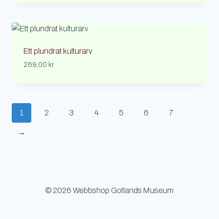
Ett plundrat kulturarv
269,00
kr
1
2
3
4
5
6
7
→
© 2026 Webbshop Gotlands Museum