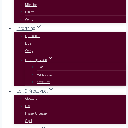
Mönster
Pärlor
Övrigt
Inredning
Ljusstakar
Ljus
Övrigt
Dukning & kök
Glas
Handdukar
Servetter
Lek & Kreativitet
Gosedjur
Lek
Pyssel & pussel
Spel