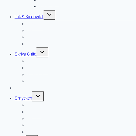
Servetter
Toggle
Lek & Kreativitet
child
menu
Gosedjur
Lek
Pyssel & pussel
Spel
Toggle
Skriva & rita
child
menu
Kort
Skrivböcker
Skrivdon
Övrigt
Hus & hem
Toggle
Smycken
child
menu
Broscher
Hängen
Kedjor
Ringar
Örhängen