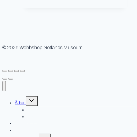
© 2026 Webbshop Gotlands Museum
Toggle
Ätbart
child
menu
Matigt
Godis
Gotländskt
Barn
Toggle