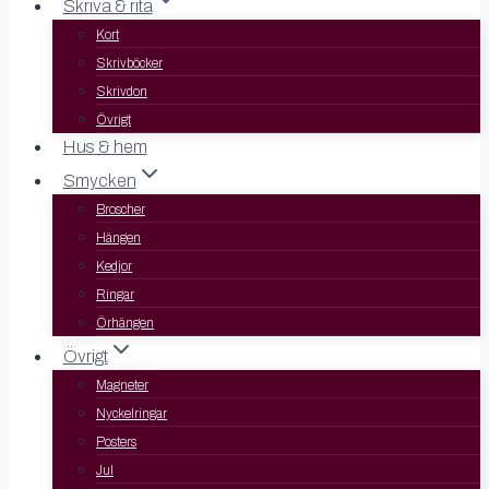
Skriva & rita
Kort
Skrivböcker
Skrivdon
Övrigt
Hus & hem
Smycken
Broscher
Hängen
Kedjor
Ringar
Örhängen
Övrigt
Magneter
Nyckelringar
Posters
Jul