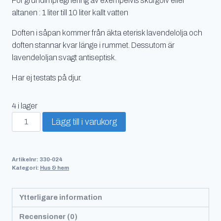
För grundimpregnering av exempelvis skurgolv eller
altanen : 1 liter till 10 liter kallt vatten
Doften i såpan kommer från äkta eterisk lavendelolja och
doften stannar kvar länge i rummet. Dessutom är
lavendeloljan svagt antiseptisk.
Har ej testats på djur.
4 i lager
Linoljesåpa
Lägg till i varukorg
Lavendel
1
l
Artikelnr:
330-024
mängd
Kategori:
Hus & hem
Ytterligare information
Recensioner (0)