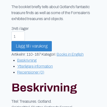
The booklet briefly tells about Gotland’s fantastic
treasure finds as well as some of the Fornsalen’s
exhibited treasures and objects.
348 i lager
Treasures
Gotland
Lägg till i varukorg
mängd
Artikelnr:
110-187
Kategori:
Books in English
Beskrivning
Ytterligare information
Recensioner (0)
Beskrivning
Titel: Treasures. Gotland.