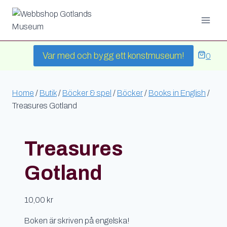
Skip
to
content
Var med och bygg ett konstmuseum!
0
Home
/
Butik
/
Böcker & spel
/
Böcker
/
Books in English
/
Treasures Gotland
Treasures
Gotland
10,00
kr
Boken är skriven på engelska!