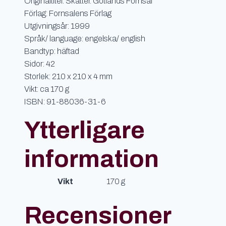
Originaltitel: Skatter. Gotlands Fornsal
Förlag: Fornsalens Förlag
Utgivningsår: 1999
Språk/ language: engelska/ english
Bandtyp: häftad
Sidor: 42
Storlek: 210 x 210 x 4 mm
Vikt: ca 170 g
ISBN: 91-88036-31-6
Ytterligare
information
Vikt
170 g
Recensioner