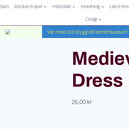
Barn
Böcker & spel
Historiskt
Inredning
Lek & Krea
Övrigt
Var med och bygg ett konstmuseum!
nner of Dress
Mediev
Dress
25,00
kr