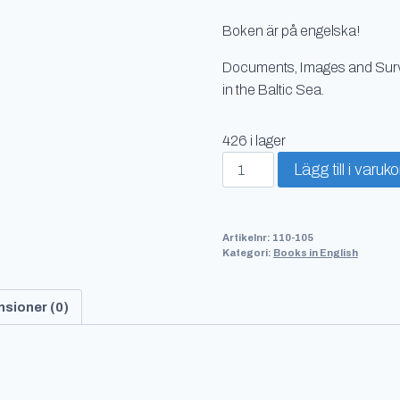
Boken är på engelska!
Documents, Images and Surv
in the Baltic Sea.
426 i lager
Medieval
Lägg till i varuk
Manner
of
Dress
Artikelnr:
110-105
mängd
Kategori:
Books in English
sioner (0)