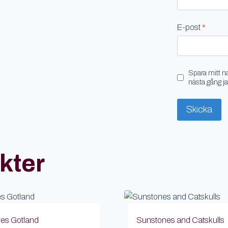
E-post
*
Spara mitt n
nästa gång j
kter
res Gotland
Sunstones and Catskulls