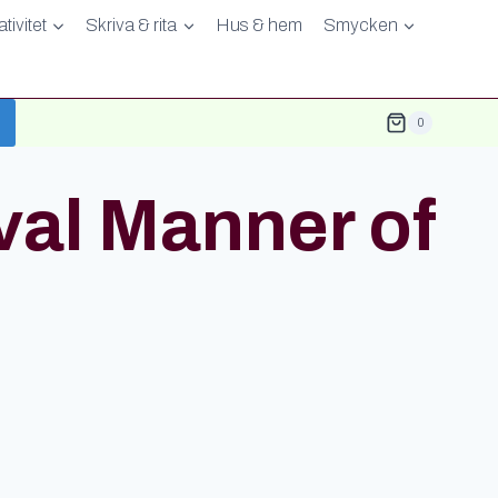
tivitet
Skriva & rita
Hus & hem
Smycken
0
al Manner of