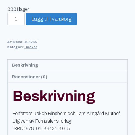
333 i lager
S/S
Lägg till i varukorg
Hansa:
minnet
av
Artikelnr:
193265
en
Kategori:
Böcker
sjökatastrof
mängd
Beskrivning
Recensioner (0)
Beskrivning
Författare Jakob Ringbom och Lars Almgård Kruthof
Utgiven av Fornsalens förlag
ISBN: 978-91-89121-19-5