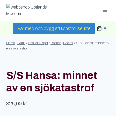
Skip
to
content
Var med och bygg ett konstmuseum!
0
Home
/
Butik
/
Böcker & spel
/
Böcker
/
Böcker
/
S/S Hansa: minnet av
en sjökatastrof
S/S Hansa: minnet
av en sjökatastrof
325,00
kr