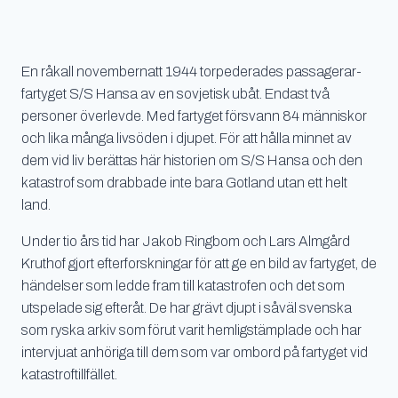
En råkall novembernatt 1944 torpederades passagerar-
fartyget S/S Hansa av en sovjetisk ubåt. Endast två
personer överlevde. Med fartyget försvann 84 människor
och lika många livsöden i djupet. För att hålla minnet av
dem vid liv berättas här historien om S/S Hansa och den
katastrof som drabbade inte bara Gotland utan ett helt
land.
Under tio års tid har Jakob Ringbom och Lars Almgård
Kruthof gjort efterforskningar för att ge en bild av fartyget, de
händelser som ledde fram till katastrofen och det som
utspelade sig efteråt. De har grävt djupt i såväl svenska
som ryska arkiv som förut varit hemligstämplade och har
intervjuat anhöriga till dem som var ombord på fartyget vid
katastroftillfället.