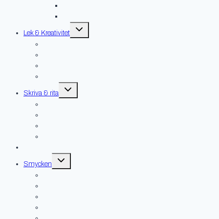
Handdukar
Servetter
Toggle
Lek & Kreativitet
child
menu
Gosedjur
Lek
Pyssel & pussel
Spel
Toggle
Skriva & rita
child
menu
Kort
Skrivböcker
Skrivdon
Övrigt
Hus & hem
Toggle
Smycken
child
menu
Broscher
Hängen
Kedjor
Ringar
Örhängen