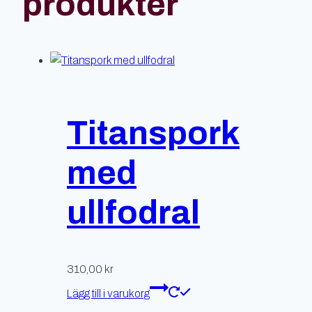
produkter
Titanspork
med
ullfodral
310,00
kr
Lägg till i varukorg