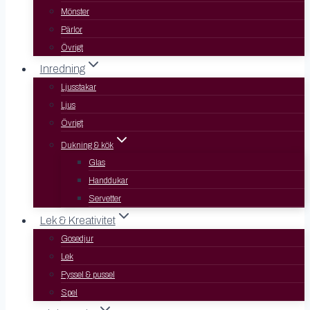
Mönster
Pärlor
Övrigt
Inredning
Ljusstakar
Ljus
Övrigt
Dukning & kök
Glas
Handdukar
Servetter
Lek & Kreativitet
Gosedjur
Lek
Pyssel & pussel
Spel