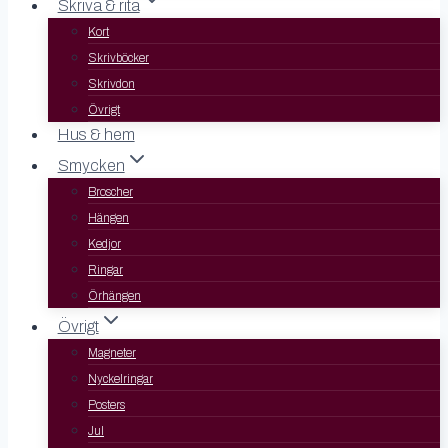
Skriva & rita
Kort
Skrivböcker
Skrivdon
Övrigt
Hus & hem
Smycken
Broscher
Hängen
Kedjor
Ringar
Örhängen
Övrigt
Magneter
Nyckelringar
Posters
Jul