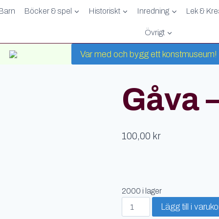
Barn
Böcker & spel
Historiskt
Inredning
Lek & Krea
Övrigt
Var med och bygg ett konstmuseum!
Gåva –
100,00
kr
2000 i lager
Gåva
Lägg till i varuk
-