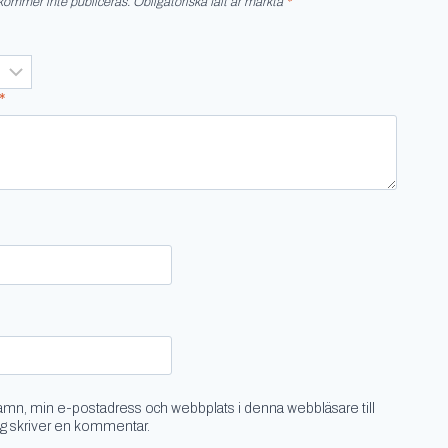
kommer inte publiceras.
Obligatoriska fält är märkta
*
*
amn, min e-postadress och webbplats i denna webbläsare till
ag skriver en kommentar.