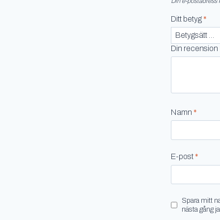
Din e-postadress 
Ditt betyg
*
Din recension
Namn
*
E-post
*
Spara mitt n
nästa gång j