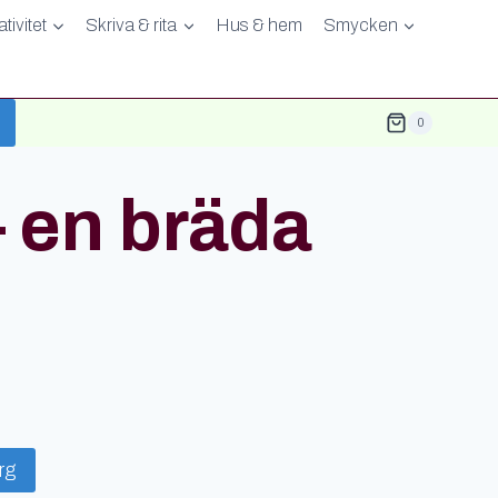
tivitet
Skriva & rita
Hus & hem
Smycken
0
 en bräda
org