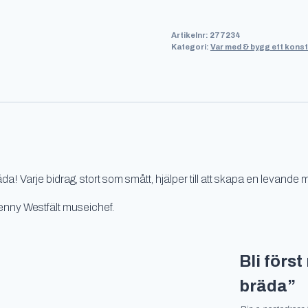
en
bräda
Artikelnr:
277234
mängd
Kategori:
Var med & bygg ett kon
Varje bidrag, stort som smått, hjälper till att skapa en levande m
Jenny Westfält museichef.
Bli förs
bräda”