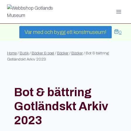
Skip
to
content
Var med och bygg ett konstmuseum!
0
Home
/
Butik
/
Böcker & spel
/
Böcker
/
Böcker
/
Bot & bättring
Gotländskt Arkiv 2023
Bot & bättring
Gotländskt Arkiv
2023