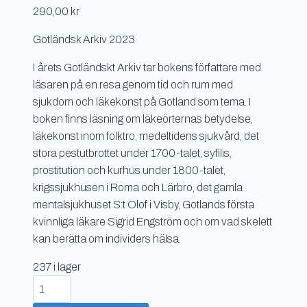
290,00
kr
Gotländsk Arkiv 2023
I årets Gotländskt Arkiv tar bokens författare med
läsaren på en resa genom tid och rum med
sjukdom och läkekonst på Gotland som tema. I
boken finns läsning om läkeörternas betydelse,
läkekonst inom folktro, medeltidens sjukvård, det
stora pestutbrottet under 1700-talet, syfilis,
prostitution och kurhus under 1800-talet,
krigssjukhusen i Roma och Lärbro, det gamla
mentalsjukhuset S:t Olof i Visby, Gotlands första
kvinnliga läkare Sigrid Engström och om vad skelett
kan berätta om individers hälsa.
237 i lager
Bot
&