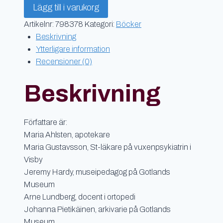
Lägg till i varukorg
bättring
Gotländskt
Artikelnr:
798378
Kategori:
Böcker
Arkiv
Beskrivning
2023
Ytterligare information
mängd
Recensioner (0)
Beskrivning
Författare är:
Maria Ahlsten, apotekare
Maria Gustavsson, St-läkare på vuxenpsykiatrin i
Visby
Jeremy Hardy, museipedagog på Gotlands
Museum
Arne Lundberg, docent i ortopedi
Johanna Pietikäinen, arkivarie på Gotlands
Museum