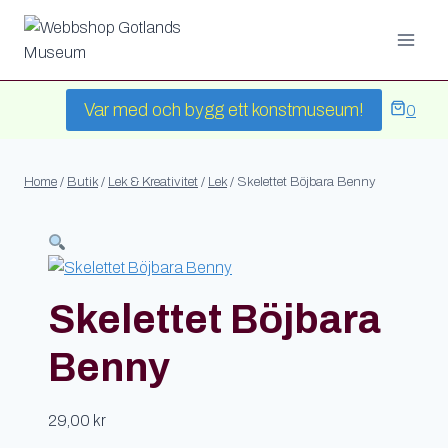
Skip
to
content
Var med och bygg ett konstmuseum!
0
Home
/
Butik
/
Lek & Kreativitet
/
Lek
/
Skelettet Böjbara Benny
Skelettet Böjbara
Benny
29,00
kr