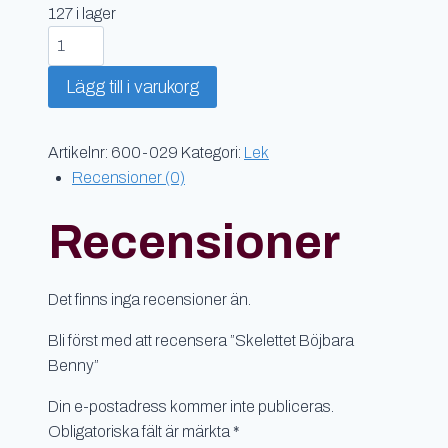
127 i lager
Skelettet
Böjbara
Lägg till i varukorg
Benny
mängd
Artikelnr:
600-029
Kategori:
Lek
Recensioner (0)
Recensioner
Det finns inga recensioner än.
Bli först med att recensera ”Skelettet Böjbara
Benny”
Din e-postadress kommer inte publiceras.
Obligatoriska fält är märkta
*