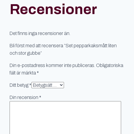
mängd
Recensioner
Det finns inga recensioner än.
Bli först med att recensera ”Set pepparkaksmått liten
och stor gubbe”
Din e-postadress kommer inte publiceras.
Obligatoriska
fält är märkta
*
Ditt betyg
*
Din recension
*