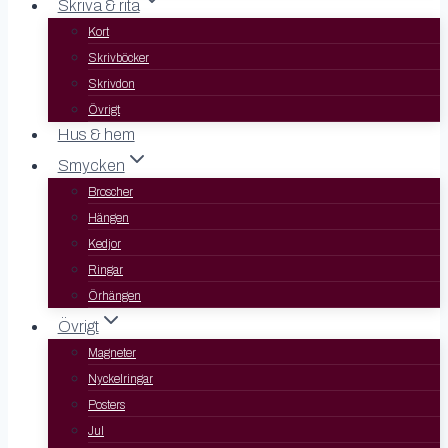
Skriva & rita
Kort
Skrivböcker
Skrivdon
Övrigt
Hus & hem
Smycken
Broscher
Hängen
Kedjor
Ringar
Örhängen
Övrigt
Magneter
Nyckelringar
Posters
Jul