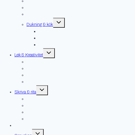
Ljusstakar
Ljus
Övrigt
Toggle
Dukning & kök
child
menu
Glas
Handdukar
Servetter
Toggle
Lek & Kreativitet
child
menu
Gosedjur
Lek
Pyssel & pussel
Spel
Toggle
Skriva & rita
child
menu
Kort
Skrivböcker
Skrivdon
Övrigt
Hus & hem
Toggle