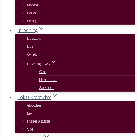
Mönster
Pärlor
Övrigt
Inredning
Ljusstakar
Ljus
Övrigt
Dukning & kök
Glas
Handdukar
Servetter
Lek & Kreativitet
Gosedjur
Lek
Pyssel & pussel
Spel