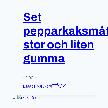
Set
pepparkaksmåt
stor och liten
gumma
45,00
kr
Lägg till i varukorg