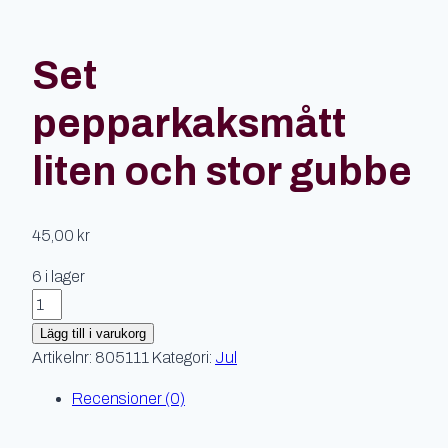
Set
pepparkaksmått
liten och stor gubbe
45,00
kr
6 i lager
Set
pepparkaksmått
Lägg till i varukorg
liten
Artikelnr:
805111
Kategori:
Jul
och
Recensioner (0)
stor
gubbe