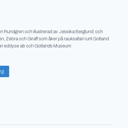
en Rundgren och illustrerad av Jessika Berglund, och
n, Zebra och Giraff som åker på rauksafari runt Gotland.
lan eddy.se ab och Gotlands Museum
org