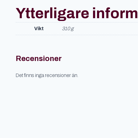
Ytterligare infor
Vikt
310 g
Recensioner
Det finns inga recensioner än.