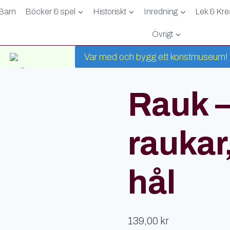
Barn
Böcker & spel
Historiskt
Inredning
Lek & Krea
Övrigt
Var med och bygg ett konstmuseum!
raukar, grottor och hål
Rauk –
raukar
hål
139,00
kr