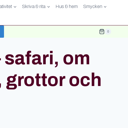
tivitet
Skriva & rita
Hus & hem
Smycken
0
 safari, om
, grottor och