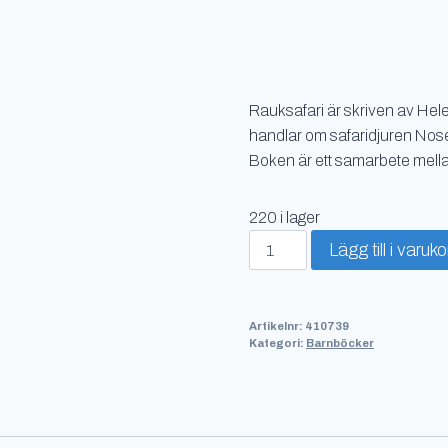
Rauksafari är skriven av Hel
handlar om safaridjuren Nose
Boken är ett samarbete mel
220 i lager
Rauk
Lägg till i varuk
-
safari,
om
Artikelnr:
410739
raukar,
Kategori:
Barnböcker
grottor
och
hål
mängd