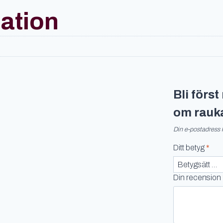
mation
Bli förs
om rauka
Din e-postadress 
Ditt betyg
*
Din recension