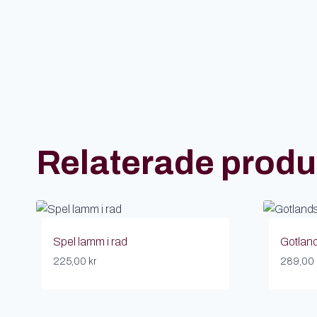
Relaterade produ
Spel lamm i rad
Gotlan
225,00
kr
289,00