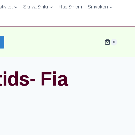
tivitet
Skriva & rita
Hus & hem
Smycken
0
ids- Fia