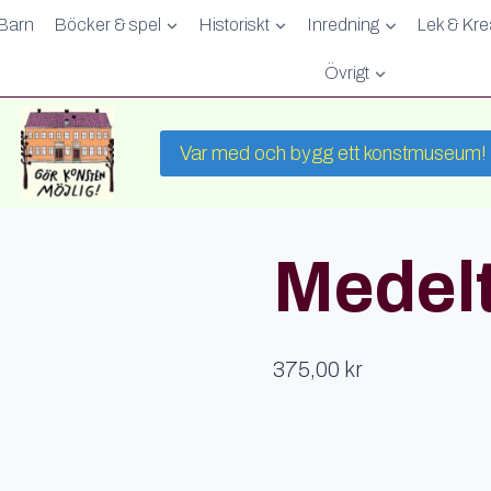
Barn
Böcker & spel
Historiskt
Inredning
Lek & Krea
Övrigt
Var med och bygg ett konstmuseum!
Medelt
375,00
kr