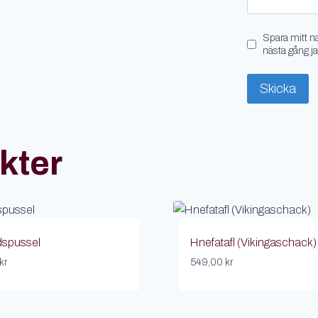
Spara mitt n
nästa gång j
kter
dspussel
Hnefatafl (Vikingaschack)
kr
549,00
kr