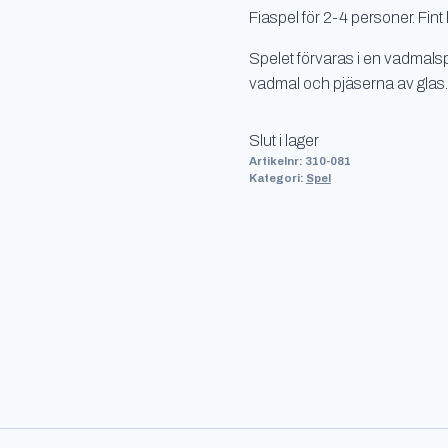
Fiaspel för 2-4 personer. Fint
Spelet förvaras i en vadmal
vadmal och pjäserna av glas. 
Slut i lager
Artikelnr:
310-081
Kategori:
Spel