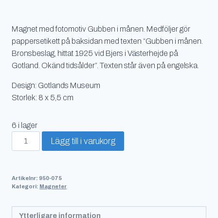
Magnet med fotomotiv Gubben i månen. Medföljer gör
pappersetikett på baksidan med texten “Gubben i månen.
Bronsbeslag, hittat 1925 vid Bjers i Västerhejde på
Gotland. Okänd tidsålder”. Texten står även på engelska.
Design: Gotlands Museum
Storlek: 8 x 5,5 cm
6 i lager
Magnet
Lägg till i varukorg
Gubben
i
månen
Artikelnr:
950-075
mängd
Kategori:
Magneter
Ytterligare information