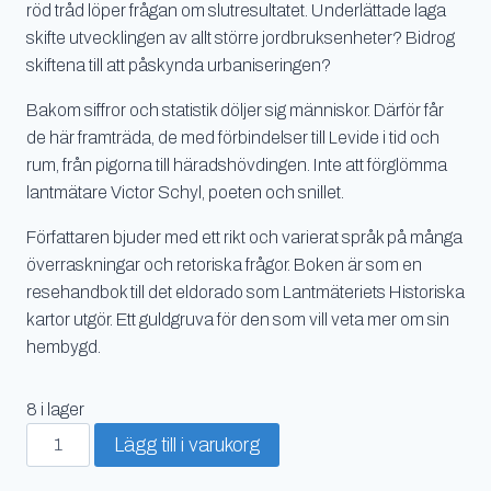
röd tråd löper frågan om slutresultatet. Underlättade laga
skifte utvecklingen av allt större jordbruksenheter? Bidrog
skiftena till att påskynda urbaniseringen?
Bakom siffror och statistik döljer sig människor. Därför får
de här framträda, de med förbindelser till Levide i tid och
rum, från pigorna till häradshövdingen. Inte att förglömma
lantmätare Victor Schyl, poeten och snillet.
Författaren bjuder med ett rikt och varierat språk på många
överraskningar och retoriska frågor. Boken är som en
resehandbok till det eldorado som Lantmäteriets Historiska
kartor utgör. Ett guldgruva för den som vill veta mer om sin
hembygd.
8 i lager
Laga
Lägg till i varukorg
skifte
på