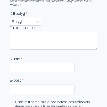
Din e-postadress kommer inte publiceras.
Obligatoriska fält är
märkta
*
Ditt betyg
*
Din recension
*
Namn
*
E-post
*
Spara mitt namn, min e-postadress och webbplats i
denna webbläsare till nästa gång jag skriver en