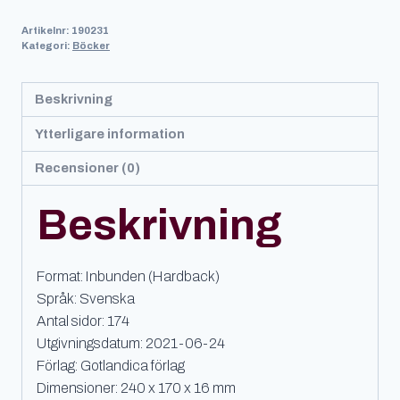
Gotland
Artikelnr:
190231
mängd
Kategori:
Böcker
Beskrivning
Ytterligare information
Recensioner (0)
Beskrivning
Format: Inbunden (Hardback)
Språk: Svenska
Antal sidor: 174
Utgivningsdatum: 2021-06-24
Förlag: Gotlandica förlag
Dimensioner: 240 x 170 x 16 mm