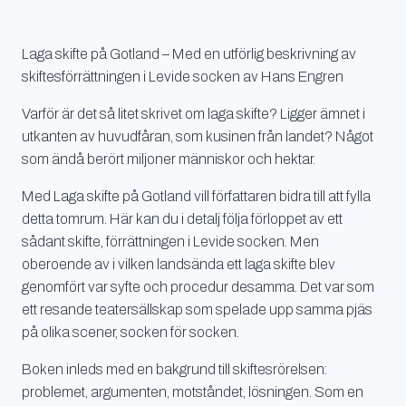
Laga skifte på Gotland – Med en utförlig beskrivning av
skiftesförrättningen i Levide socken av Hans Engren
Varför är det så litet skrivet om laga skifte? Ligger ämnet i
utkanten av huvudfåran, som kusinen från landet? Något
som ändå berört miljoner människor och hektar.
Med Laga skifte på Gotland vill författaren bidra till att fylla
detta tomrum. Här kan du i detalj följa förloppet av ett
sådant skifte, förrättningen i Levide socken. Men
oberoende av i vilken landsända ett laga skifte blev
genomfört var syfte och procedur desamma. Det var som
ett resande teatersällskap som spelade upp samma pjäs
på olika scener, socken för socken.
Boken inleds med en bakgrund till skiftesrörelsen:
problemet, argumenten, motståndet, lösningen. Som en