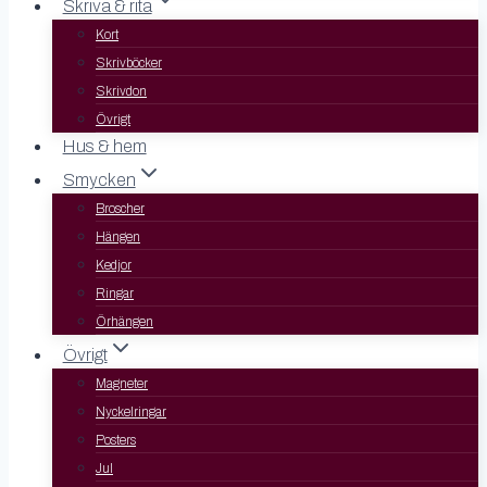
Skriva & rita
Kort
Skrivböcker
Skrivdon
Övrigt
Hus & hem
Smycken
Broscher
Hängen
Kedjor
Ringar
Örhängen
Övrigt
Magneter
Nyckelringar
Posters
Jul