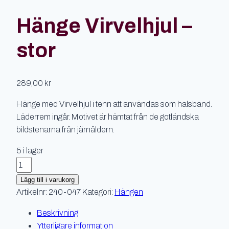
Hänge Virvelhjul –
stor
289,00
kr
Hänge med Virvelhjul i tenn att användas som halsband.
Läderrem ingår. Motivet är hämtat från de gotländska
bildstenarna från järnåldern.
5 i lager
Hänge
Virvelhjul
Lägg till i varukorg
-
Artikelnr:
240-047
Kategori:
Hängen
stor
Beskrivning
mängd
Ytterligare information