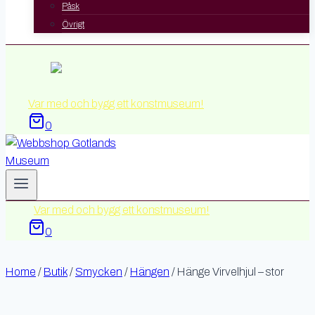
Påsk
Övrigt
Var med och bygg ett konstmuseum!
0
Var med och bygg ett konstmuseum!
0
Home
/
Butik
/
Smycken
/
Hängen
/
Hänge Virvelhjul – stor