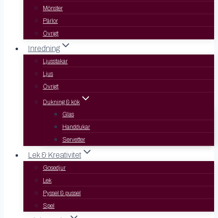
Mönster
Pärlor
Övrigt
Inredning
Ljusstakar
Ljus
Övrigt
Dukning & kök
Glas
Handdukar
Servetter
Lek & Kreativitet
Gosedjur
Lek
Pyssel & pussel
Spel