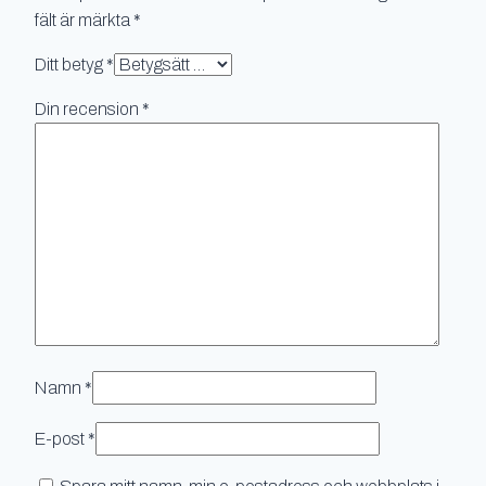
fält är märkta
*
Ditt betyg
*
Din recension
*
Namn
*
E-post
*