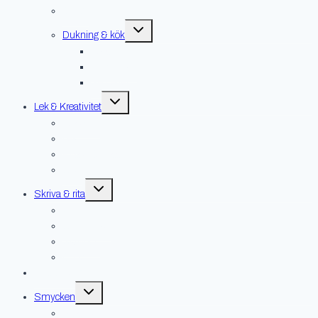
Övrigt
Toggle
Dukning & kök
child
menu
Glas
Handdukar
Servetter
Toggle
Lek & Kreativitet
child
menu
Gosedjur
Lek
Pyssel & pussel
Spel
Toggle
Skriva & rita
child
menu
Kort
Skrivböcker
Skrivdon
Övrigt
Hus & hem
Toggle
Smycken
child
menu
Broscher