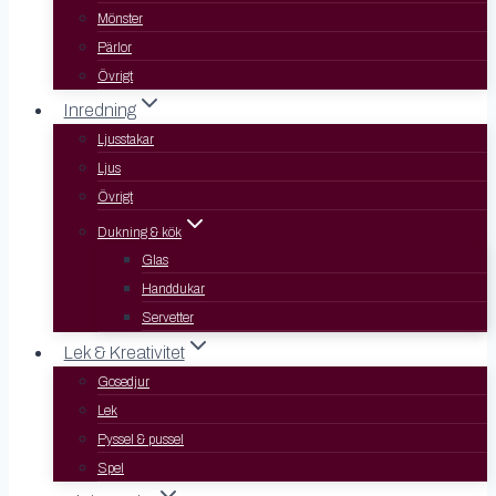
Mönster
Pärlor
Övrigt
Inredning
Ljusstakar
Ljus
Övrigt
Dukning & kök
Glas
Handdukar
Servetter
Lek & Kreativitet
Gosedjur
Lek
Pyssel & pussel
Spel