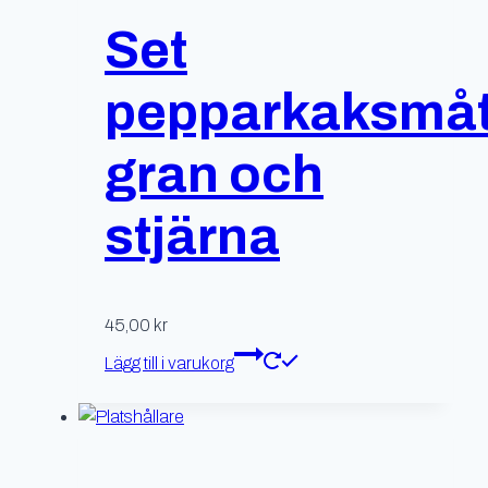
Set
pepparkaksmåt
gran och
stjärna
45,00
kr
Lägg till i varukorg