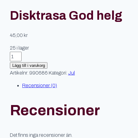
Disktrasa God helg
45,00
kr
25 i lager
Disktrasa
God
Lägg till i varukorg
helg
Artikelnr:
990686
Kategori:
Jul
mängd
Recensioner (0)
Recensioner
Det finns inga recensioner än.