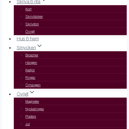
Skriva & rita
Kort
Skrivböcker
Skrivdon
Övrigt
Hus & hem
Smycken
Broscher
Hängen
Kedjor
Ringar
Örhängen
Övrigt
Magneter
Nyckelringar
Posters
Jul