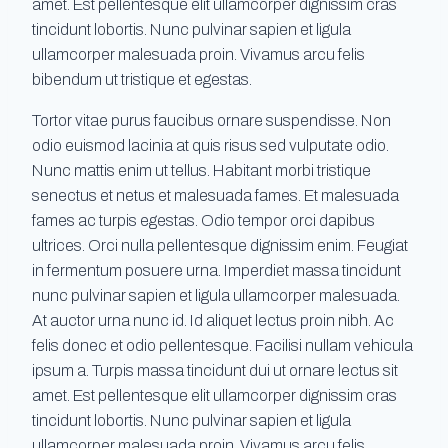
amet. Est pellentesque elit ullamcorper dignissim cras
tincidunt lobortis. Nunc pulvinar sapien et ligula
ullamcorper malesuada proin. Vivamus arcu felis
bibendum ut tristique et egestas.
Tortor vitae purus faucibus ornare suspendisse. Non
odio euismod lacinia at quis risus sed vulputate odio.
Nunc mattis enim ut tellus. Habitant morbi tristique
senectus et netus et malesuada fames. Et malesuada
fames ac turpis egestas. Odio tempor orci dapibus
ultrices. Orci nulla pellentesque dignissim enim. Feugiat
in fermentum posuere urna. Imperdiet massa tincidunt
nunc pulvinar sapien et ligula ullamcorper malesuada.
At auctor urna nunc id. Id aliquet lectus proin nibh. Ac
felis donec et odio pellentesque. Facilisi nullam vehicula
ipsum a. Turpis massa tincidunt dui ut ornare lectus sit
amet. Est pellentesque elit ullamcorper dignissim cras
tincidunt lobortis. Nunc pulvinar sapien et ligula
ullamcorper malesuada proin. Vivamus arcu felis