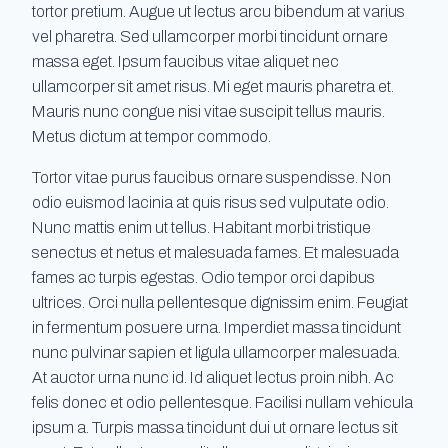
tortor pretium. Augue ut lectus arcu bibendum at varius
vel pharetra. Sed ullamcorper morbi tincidunt ornare
massa eget. Ipsum faucibus vitae aliquet nec
ullamcorper sit amet risus. Mi eget mauris pharetra et.
Mauris nunc congue nisi vitae suscipit tellus mauris.
Metus dictum at tempor commodo.
Tortor vitae purus faucibus ornare suspendisse. Non
odio euismod lacinia at quis risus sed vulputate odio.
Nunc mattis enim ut tellus. Habitant morbi tristique
senectus et netus et malesuada fames. Et malesuada
fames ac turpis egestas. Odio tempor orci dapibus
ultrices. Orci nulla pellentesque dignissim enim. Feugiat
in fermentum posuere urna. Imperdiet massa tincidunt
nunc pulvinar sapien et ligula ullamcorper malesuada.
At auctor urna nunc id. Id aliquet lectus proin nibh. Ac
felis donec et odio pellentesque. Facilisi nullam vehicula
ipsum a. Turpis massa tincidunt dui ut ornare lectus sit