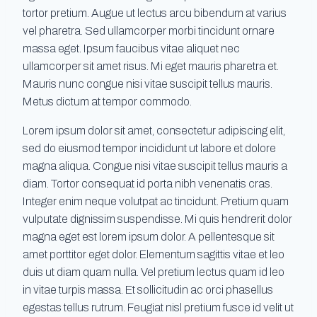
tortor pretium. Augue ut lectus arcu bibendum at varius
vel pharetra. Sed ullamcorper morbi tincidunt ornare
massa eget. Ipsum faucibus vitae aliquet nec
ullamcorper sit amet risus. Mi eget mauris pharetra et.
Mauris nunc congue nisi vitae suscipit tellus mauris.
Metus dictum at tempor commodo.
Lorem ipsum dolor sit amet, consectetur adipiscing elit,
sed do eiusmod tempor incididunt ut labore et dolore
magna aliqua. Congue nisi vitae suscipit tellus mauris a
diam. Tortor consequat id porta nibh venenatis cras.
Integer enim neque volutpat ac tincidunt. Pretium quam
vulputate dignissim suspendisse. Mi quis hendrerit dolor
magna eget est lorem ipsum dolor. A pellentesque sit
amet porttitor eget dolor. Elementum sagittis vitae et leo
duis ut diam quam nulla. Vel pretium lectus quam id leo
in vitae turpis massa. Et sollicitudin ac orci phasellus
egestas tellus rutrum. Feugiat nisl pretium fusce id velit ut