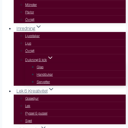
Mönster
Pärlor
Övrigt
Inredning
Ljusstakar
Ljus
Övrigt
Dukning & kök
Glas
Handdukar
Servetter
Lek & Kreativitet
Gosedjur
Lek
Pyssel & pussel
Spel