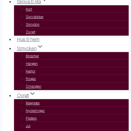
Skriva & rita
Kort
Skrivböcker
Skrivdon
Övrigt
Hus & hem
Smycken
Broscher
Hängen
Kedjor
Ringar
Örhängen
Övrigt
Magneter
Nyckelringar
Posters
Jul