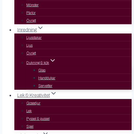
Mönster
Pärlor
Övrigt
Inredning
Ljusstakar
Ljus
Övrigt
Dukning & kök
Glas
Handdukar
Servetter
Lek & Kreativitet
Gosedjur
Lek
Pyssel & pussel
Spel