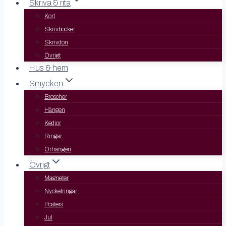
Skriva & rita
Kort
Skrivböcker
Skrivdon
Övrigt
Hus & hem
Smycken
Broscher
Hängen
Kedjor
Ringar
Örhängen
Övrigt
Magneter
Nyckelringar
Posters
Jul