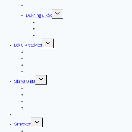
Övrigt
Toggle
Dukning & kök
child
menu
Glas
Handdukar
Servetter
Toggle
Lek & Kreativitet
child
menu
Gosedjur
Lek
Pyssel & pussel
Spel
Toggle
Skriva & rita
child
menu
Kort
Skrivböcker
Skrivdon
Övrigt
Hus & hem
Toggle
Smycken
child
menu
Broscher