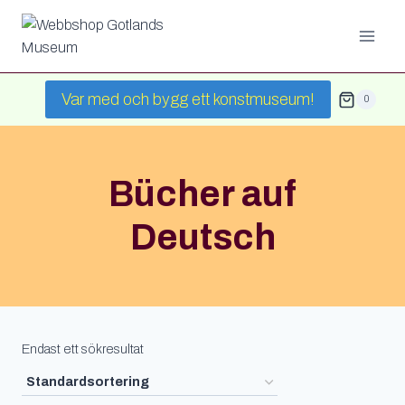
Skip
to
content
Var med och bygg ett konstmuseum!
0
Bücher auf
Deutsch
Endast ett sökresultat